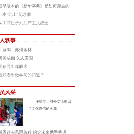
最早版本的《新华字典》是如何诞生的
一本“北上”纪念册
从工商巨子到共产主义战士
人轶事
叶圣陶：苏州园林
嗜美成痴 矢志爱国
吴贻芳出席联大
看戏看出做学问的门道？
员风采
许琪萍：对外交流擦出
了文化自信的火花
感恩过去风雨兼程 约定未来携手共进