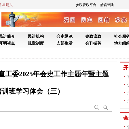
8日 星期六
参政议政平台
邮箱登陆
民进简介
民进机构
会史纵览
参政议政
社会服
开明视点
规章制度
支部生活
会刊撷英
地方组
开
直工委2025年会史工作主题年暨主题
培训班学习体会（三）
会