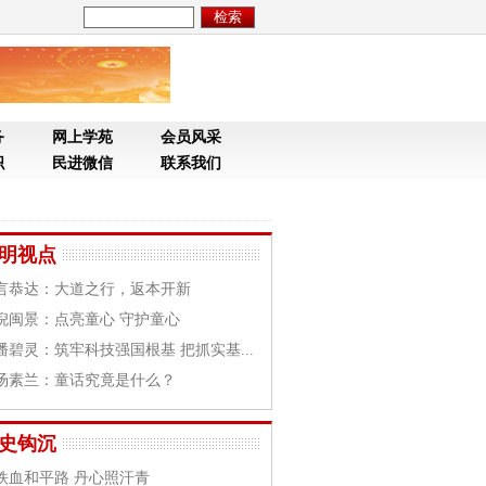
务
网上学苑
会员风采
织
民进微信
联系我们
明视点
言恭达：大道之行，返本开新
倪闽景：点亮童心 守护童心
潘碧灵：筑牢科技强国根基 把抓实基...
汤素兰：童话究竟是什么？
史钩沉
铁血和平路 丹心照汗青