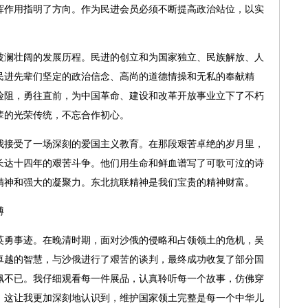
挥作用指明了方向。作为民进会员必须不断提高政治站位，以实
澜壮阔的发展历程。民进的创立和为国家独立、民族解放、人
民进先辈们坚定的政治信念、高尚的道德情操和无私的奉献精
险阻，勇往直前，为中国革命、建设和改革开放事业立下了不朽
辈的光荣传统，不忘合作初心。
接受了一场深刻的爱国主义教育。在那段艰苦卓绝的岁月里，
长达十四年的艰苦斗争。他们用生命和鲜血谱写了可歌可泣的诗
精神和强大的凝聚力。东北抗联精神是我们宝贵的精神财富。
搏
勇事迹。在晚清时期，面对沙俄的侵略和占领领土的危机，吴
卓越的智慧，与沙俄进行了艰苦的谈判，最终成功收复了部分国
佩不已。我仔细观看每一件展品，认真聆听每一个故事，仿佛穿
。这让我更加深刻地认识到，维护国家领土完整是每一个中华儿