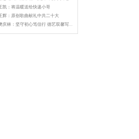
王凯：将温暖送给快递小哥
王辉：原创歌曲献礼中共二十大
樊庆林：坚守初心笃信行 德艺双馨写...