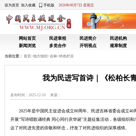
设为首页
加入收藏
手机版
2026年08月7日 星期五
网站首页
民进章程
民进简介
民进机构
新闻浏览
多党合作
开明视点
规章制度
当前位置：
首页
>
地方组织
>
吉林
>
特色栏目
我为民进写首诗｜《松柏长
发布时间：2025-12-10 来源：
2025年是中国民主促进会成立80周年、民进吉林省委会成立40
开展“写诗唱歌诵经典 同心同行庆华诞”主题征集活动，各级组织和
达了对民进先贤的崇敬和怀念，抒发了对民进组织的深厚感情。