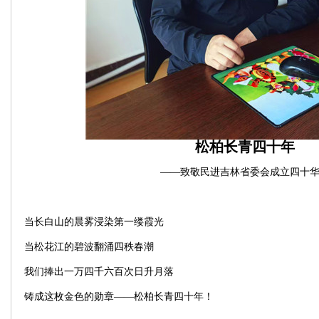
松柏长青四十年
——致敬民进吉林省委会成立四十
当长白山的晨雾浸染第一缕霞光
当松花江的碧波翻涌四秩春潮
我们捧出一万四千六百次日升月落
铸成这枚金色的勋章——松柏长青四十年！