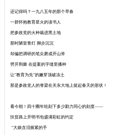
还记得吗？一九八五年的那个早春
一群怀抱教育星火的读书人
把参政党的火种栽进黑土地
那时陋室青灯 脚步沉沉
却偏把调研的笔尖磨成开山斧
劈开荆棘 在提案的字缝里播种
让“教育为先”的嫩芽顶破冻土
那是参政党人的脊梁在关东大地上挺起春天的形状！
看今朝！四十圈年轮刻下多少勠力同心的刻度——
扶贫路上开明书包盛满彩虹的约定
“大娘含泪握紧的手