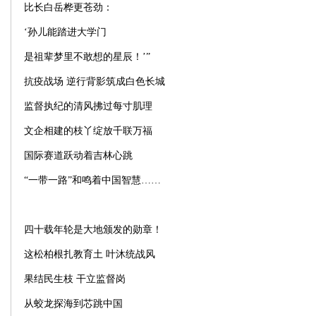
比长白岳桦更苍劲：
‘孙儿能踏进大学门
是祖辈梦里不敢想的星辰！’”
抗疫战场 逆行背影筑成白色长城
监督执纪的清风拂过每寸肌理
文企相建的枝丫绽放千联万福
国际赛道跃动着吉林心跳
“一带一路”和鸣着中国智慧……
四十载年轮是大地颁发的勋章！
这松柏根扎教育土 叶沐统战风
果结民生枝 干立监督岗
从蛟龙探海到芯跳中国