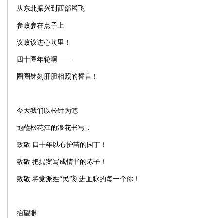
从东北振兴到西部腾飞
参政参在点子上
议政议进心坎里！
四十圈年轮啊——
圈圈铭刻肝胆相照的誓言！
今天我们以松针为笔
饱蘸松花江的浪花书写：
致敬 四十年以心护苗的园丁！
致敬 把提案写成情书的赤子！
致敬 将党派姓“民”刻进血脉的每一个你！
抬望眼