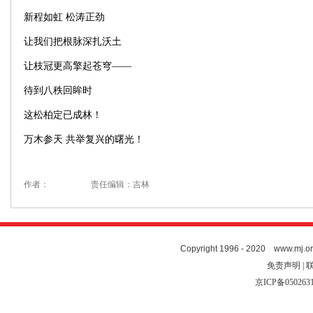
新程如虹 松涛正劲
让我们把根脉深扎沃土
让枝冠更高擎起苍穹——
待到八秩回眸时
这松柏定已成林！
万木参天 共举复兴的曙光！
作者：
责任编辑：吉林
Copyright 1996 - 2020 www.mj.org
免责声明 | 
京ICP备050263