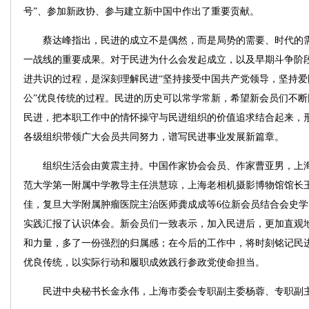
号”、参加新政协、参与建立新中国中作出了重要贡献。
蔡达峰指出，民进的成立不是偶然，而是局势的需要、时代的需
一战线的重要成果。对于民进为什么会发起成立，以及早期斗争阶
进共识的过程，是深刻理解民进“坚持接受中国共产党领导，坚持
公”优良传统的过程。民进的历史可以常学常新，希望新会员们不
民进，把本职工作中的情怀操守与民进组织的价值追求结合起来，
各级组织带领广大会员共同努力，谱写民进事业发展新篇章。
组织生活会由黄震主持。中国作家协会会员、作家曹亚男，上海
范大学第一附属中学教导主任洪慧琼，上海老相机摄影博物馆馆长
佳，复旦大学附属肿瘤医院主治医师龚成成等6位新会员结合会史
实践汇报了认识体会。新会员们一致表示，加入民进后，更加直观
和力量，多了一份强烈的归属感；在今后的工作中，将时刻铭记民
优良传统，以实际行动和履职成效践行参政党使命担当。
民进中央秘书长金永伟，上海市委会专职副主委杨蓉、专职副主