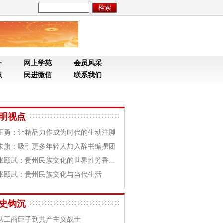
务
网上学苑
会员风采
织
民进微信
联系我们
明视点
王勇：让精品力作成为时代的生动注脚
朱旗：吸引更多年轻人加入辞书编撰团
张颐武：贵州民族文化的世界性芳香...
张颐武：贵州民族文化与当代生活
史钩沉
从工商巨子到共产主义战士