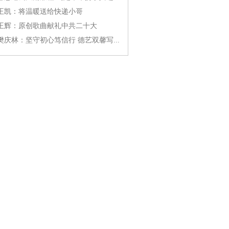
王凯：将温暖送给快递小哥
王辉：原创歌曲献礼中共二十大
樊庆林：坚守初心笃信行 德艺双馨写...