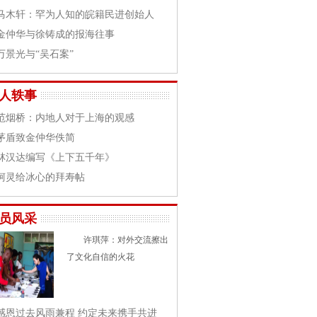
马木轩：罕为人知的皖籍民进创始人
金仲华与徐铸成的报海往事
万景光与“吴石案”
人轶事
范烟桥：内地人对于上海的观感
茅盾致金仲华佚简
林汉达编写《上下五千年》
柯灵给冰心的拜寿帖
员风采
许琪萍：对外交流擦出
了文化自信的火花
感恩过去风雨兼程 约定未来携手共进