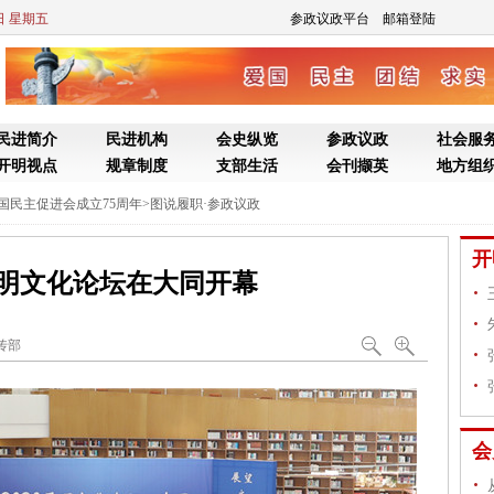
7日 星期五
参政议政平台
邮箱登陆
民进简介
民进机构
会史纵览
参政议政
社会服
开明视点
规章制度
支部生活
会刊撷英
地方组
国民主促进会成立75周年
>
图说履职·参政议政
开
0开明文化论坛在大同开幕
传部
队
会