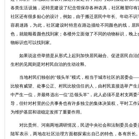
各类生活设施，还特意建设了纪念馆保存各种农具，社区雕塑印有苗
社区还有很多贴心的设计，例如，由于搬迁居民中年长、年幼不识
容易迷路，为此，社区建设时特意在路边描绘不同颜色的线，居
色，就能顺着颜色找到家；各楼外立面做了不同的动物标识，晚上
物标识也可以找到家。
如果说这些举措是从形式上起到加快居民融合、促进居民自治的
生村的见闻则是对村民自治的生动诠释。
当地村民们独创的“领头羊”模式，相当于城市社区的居委会——
比较有威望、处事公正、村民比较信任的人，由村民直接选举产生
中产生一位，并最终选出一位“总领头羊”，此人必须不是村支两委
导，但针对村里的公共事务也有许多独立的集体决策权，平时工作
为维护基层和谐稳定发挥了重要作用。
对比贵州、河南两地调研情况，民进中央社会和法制委员会委员
陆军表示，两地在社区治理方面都探索出自己的特色，各有所长