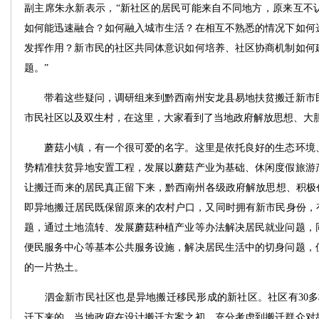
副主席朱永新表示，“新社区的居民可能来自不同地方，原来互不
如何能迅速融合？如何融入城市生活？在相互不熟悉的情况下如何
发挥作用？新市民的社区共同体意识如何培养、社区协商机制如何
题。”
带着这些疑问，调研组来到黔西南州安龙县易地扶贫搬迁新市民
市民社区以及双生村，在这里，大家看到了当地政府解放思想、大
蘑菇小镇，有一个很可爱的名字。这里是依托良好的生态环境、
势精准扶贫异地安置工程，发展以蘑菇产业为基础、休闲度假旅游
让搬迁而来的居民真正留下来，黔西南州各级政府解放思想、积极创
即异地搬迁居民既保留原来的农村户口，又同时拥有新市民身份，有
题，通过土地流转、发展蘑菇种植产业等办法解决居民就业问题，
便民服务中心等基本公共服务设施，解决居民生活中的切身问题，
的一片热土。
泗金新市民社区也是异地搬迁移民形成的新社区。社区有30多
迁下来的。当地政府在设计搬迁方案之初，充分考虑到搬迁群众对