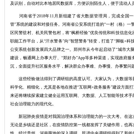
及识别，自动对比本地居民数据库，方便识别陌生人，便于流动人
河南省于2018年11月新组建了省大数据管理局，完成全国一
管”系统的建设和对接任务。河南省公安系统打造的“一村（格）一
区民警驻村、机关民警包村，将“枫桥经验”优良传统和科技信息化
职能工作平台，从“汗水警务”向“智慧警务”转变，打造了“脚板+科
公安系统创新发展四大品牌之一。郑州市从今年起启动了“城市大脑
建设，畅通网上办事大厅、“郑好办”App等多种渠道，实现政府
沉，全面提升社区服务水平，解决群众办事难、办事慢、办事繁问
这些经验做法得到了调研组的高度认可。大家认为，大数据等新
科学化、精细化，尤其是各地在推进“互联网+政务服务”建设方面打
来还将继续探索建立健全运用互联网、大数据、人工智能等技术手
社会治理能力的现代化。
新冠肺炎疫情是对我国治理体系和治理能力的一次大考。在这次
无论是乡镇还是社区，在疫情防控第一线都发挥了关键作用，也再
性。经过贵州、河南两地的深入调研，民进中央调研组得到了新的