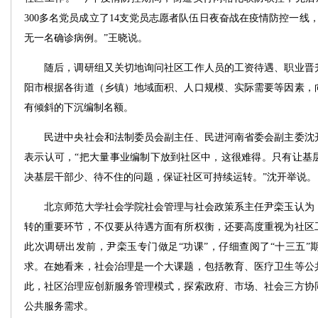
300多名党员成立了14支党员志愿者队伍日夜奋战在疫情防控一线
无一名确诊病例。”王晓说。
随后，调研组又关切地询问社区工作人员的工资待遇、职业晋升
阳市根据各街道（乡镇）地域面积、人口规模、实际需要等因素，
有倾斜的下沉编制名额。
民进中央社会和法制委员会副主任、民进河南省委会副主委沈开
表示认可，“把大量事业编制下放到社区中，这很难得。只有让基
决基层干部少、待不住的问题，保证社区可持续运转。”沈开举说。
北京师范大学社会学院社会管理与社会政策系主任尹栾玉认为，
转的重要环节，不仅要从待遇方面有所权衡，还要高度重视为社区
此次调研出发前，尹栾玉专门做足“功课”，仔细查阅了“十三五”
求。在她看来，社会治理是一个大课题，包括教育、医疗卫生等公
此，社区治理应创新服务管理模式，探索政府、市场、社会三方协
公共服务需求。