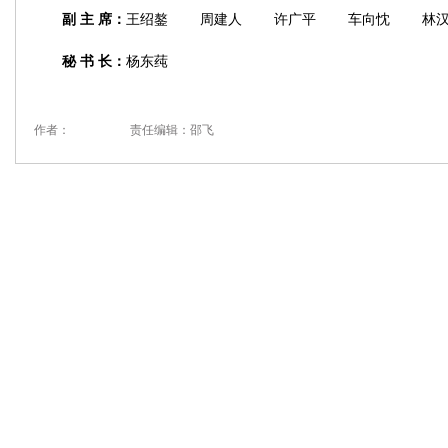
副 主 席：
王绍鏊 周建人 许广平 车向忱 林汉
秘 书 长：
杨东莼
作者：
责任编辑：邵飞