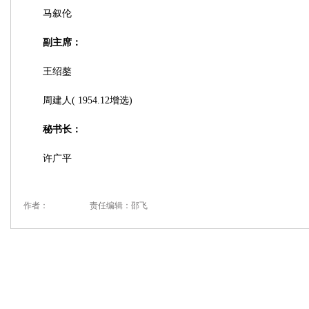
马叙伦
副主席：
王绍鏊
周建人( 1954.12增选)
秘书长：
许广平
作者：
责任编辑：邵飞