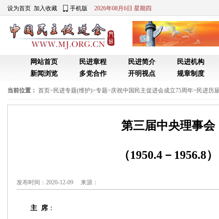
设为首页
加入收藏
手机版
2026年08月6日 星期四
网站首页
民进章程
民进简介
民进机构
新闻浏览
多党合作
开明视点
规章制度
当前位置：
首页
>
民进专题(维护)
>
专题
>
庆祝中国民主促进会成立75周年
>
民进历
第三届中央理事会
（1950.4－1956.8）
发布时间：2020-12-09 来源：
主 席
：