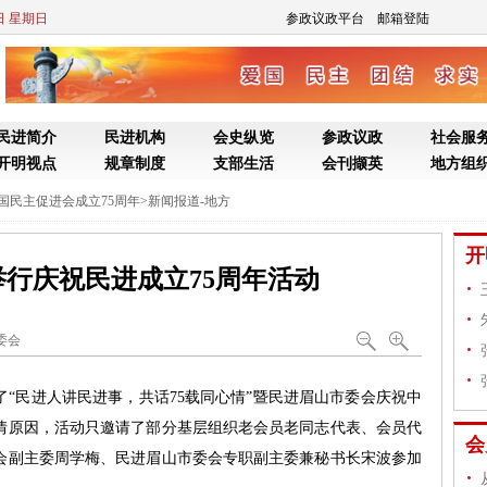
9日 星期日
参政议政平台
邮箱登陆
民进简介
民进机构
会史纵览
参政议政
社会服
开明视点
规章制度
支部生活
会刊撷英
地方组
国民主促进会成立75周年
>
新闻报道-地方
开
行庆祝民进成立75周年活动
委会
队
“民进人讲民进事，共话75载同心情”暨民进眉山市委会庆祝中
疫情原因，活动只邀请了部分基层组织老会员老同志代表、会员代
会
会副主委周学梅、民进眉山市委会专职副主委兼秘书长宋波参加