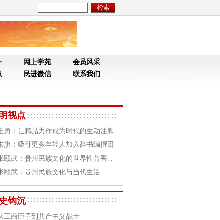
务
网上学苑
会员风采
织
民进微信
联系我们
明视点
王勇：让精品力作成为时代的生动注脚
朱旗：吸引更多年轻人加入辞书编撰团
张颐武：贵州民族文化的世界性芳香...
张颐武：贵州民族文化与当代生活
史钩沉
从工商巨子到共产主义战士