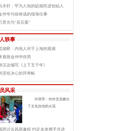
马木轩：罕为人知的皖籍民进创始人
金仲华与徐铸成的报海往事
万景光与“吴石案”
人轶事
范烟桥：内地人对于上海的观感
茅盾致金仲华佚简
林汉达编写《上下五千年》
柯灵给冰心的拜寿帖
员风采
许琪萍：对外交流擦出
了文化自信的火花
感恩过去风雨兼程 约定未来携手共进