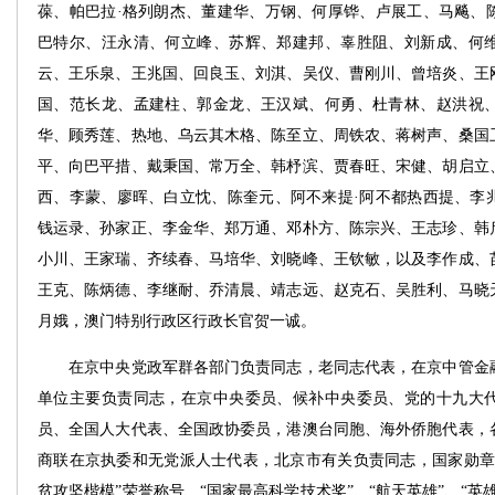
葆、帕巴拉·格列朗杰、董建华、万钢、何厚铧、卢展工、马飚、
巴特尔、汪永清、何立峰、苏辉、郑建邦、辜胜阻、刘新成、何
云、王乐泉、王兆国、回良玉、刘淇、吴仪、曹刚川、曾培炎、王
国、范长龙、孟建柱、郭金龙、王汉斌、何勇、杜青林、赵洪祝
华、顾秀莲、热地、乌云其木格、陈至立、周铁农、蒋树声、桑国
平、向巴平措、戴秉国、常万全、韩杼滨、贾春旺、宋健、胡启立
西、李蒙、廖晖、白立忱、陈奎元、阿不来提·阿不都热西提、李
钱运录、孙家正、李金华、郑万通、邓朴方、陈宗兴、王志珍、韩
小川、王家瑞、齐续春、马培华、刘晓峰、王钦敏，以及李作成、
王克、陈炳德、李继耐、乔清晨、靖志远、赵克石、吴胜利、马晓
月娥，澳门特别行政区行政长官贺一诚。
在京中央党政军群各部门负责同志，老同志代表，在京中管金融
单位主要负责同志，在京中央委员、候补中央委员、党的十九大
员、全国人大代表、全国政协委员，港澳台同胞、海外侨胞代表，
商联在京执委和无党派人士代表，北京市有关负责同志，国家勋章
贫攻坚楷模”荣誉称号、“国家最高科学技术奖”、“航天英雄”、“英