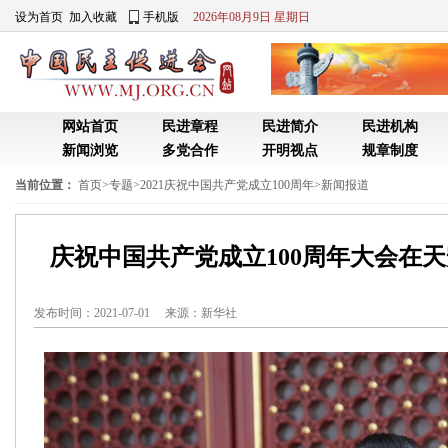
设为首页
加入收藏
手机版
2026年08月9日 星期日
网站首页
民进章程
民进简介
民进机构
新闻浏览
多党合作
开明视点
规章制度
当前位置：
首页
>
专题
>
2021庆祝中国共产党成立100周年
>
新闻报道
庆祝中国共产党成立100周年大会在
发布时间：2021-07-01 来源：
新华社