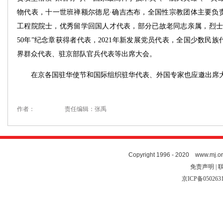
物代表，十一世班禅额尔德尼·确吉杰布，全国性宗教团体主要负
工程院院士，优秀留学回国人才代表，部分已故老同志亲属，烈士
50年”纪念章获得者代表，2021年新发展党员代表，全国少数民
界群众代表、驻京部队官兵代表等出席大会。
在京各国驻华使节和国际组织驻华代表、外国专家也应邀出席
作者：
责任编辑：张禹
Copyright 1996 - 2020 www.mj.org
免责声明 | 
京ICP备050263