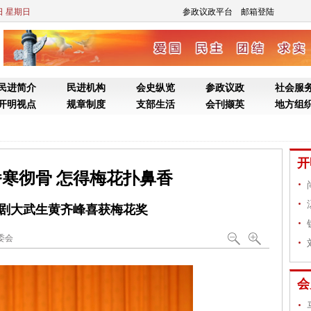
9日 星期日
参政议政平台
邮箱登陆
民进简介
民进机构
会史纵览
参政议政
社会服
开明视点
规章制度
支部生活
会刊撷英
地方组
开
寒彻骨 怎得梅花扑鼻香
剧大武生黄齐峰喜获梅花奖
委会
会