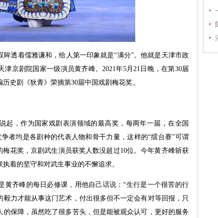
透着儒雅谦和，给人第一印象就是“满分”。他就是天津市政
津京剧院国家一级演员黄齐峰。2021年5月21日晚，在第30届
历史剧《狄青》荣摘第30届中国戏剧梅花奖。
起，作为国家戏剧表演领域的最高奖，每两年一届，在全国
且竞争者均是各剧种的代表人物和骨干力量，这样的“擂台赛”可谓
届的梅花奖，京剧武生演员获奖人数没超过10位。今年黄齐峰斩获
默执着的坚守和对武生事业的不懈追求。
黄齐峰的每日必修课，用他自己话说：“生行是一个很苦的行
的毅力才能从事这门艺术，付出很多但不一定会有对等回报，只
人的保障，虽然吃了很多苦头，但是能被观众认可，更好的服务