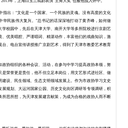
2013年，上海白玉兰戏剧表演“主角大奖"也被他揽入怀中。
指出：“文化是一个国家、一个民族的灵魂。没有高度的文化
中华民族伟大复兴。”总书记的话深深地打动了黄齐峰，如何做
大学校园中，先后在天津大学、南开大学等多所院校进行京剧艺
境、优美唱腔、严谨唱词、精湛动作，丰富他们的戏曲知识，激
视台、电台宣传讲授推广京剧艺术，得到了天津市教委艺术教育
政协组织的各种会议、活动，在参与中学习提高政协本领，努
只是荣誉更是责任，他不但立足本岗位，用文艺形式进社区、做
明建设、民生领域、生态文明领域发展上。作为市政协学习文史
发展规划、大运河国家公园、历史文化街区调研等专项调研，积
谈所思所想，为天津发展建言献策，为成为合格的政协人而不断