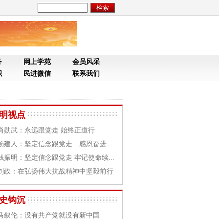
务
网上学苑
会员风采
织
民进微信
联系我们
明视点
尚勋武：永远跟党走 始终正道行
汤建人：坚定信念跟党走 感恩奋进...
钱振明：坚定信念跟党走 牢记使命续...
刘政：在弘扬伟大抗战精神中坚毅前行
史钩沉
马叙伦：没有共产党就没有新中国