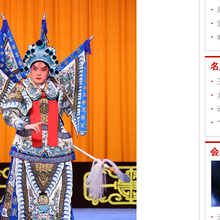
理
名
会