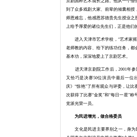
京剧国粹艺术成长之路。他从一个懵
到了众多戏剧大家、前辈的倾囊相授
师恩难忘，他感恩苏德贵先生授业之
上给予厚爱的诸位先生们，正是他们
进入天津市艺术学校，“艺术家摇篮
老师教的内容、给下的练功任务，都
基本功，深深地爱上了京剧艺术。
进天津京剧院工作后，2001年参加
又恰巧是决赛50位演员中最后一位
庆》“惊艳”了所有观众与评委，让
次获得了比赛“金奖”和“每日一星”
党派光荣一员。
为民进增光，做合格委员
文化是民进主要界别之一，身为民进