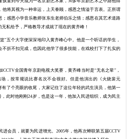
懂孩童到今天成为一名京剧艺术家，30多年京剧艺术之中路他得
，他将其视为一种幸运，上天眷顾，感恩之情溢于言表。正所谓
恩；感恩小学音乐教师张东生老师伯乐之情；感恩在其艺术道路
的无私给予，严格教导才成就了现在的黄齐峰！
”五个大字便深深地印入黄齐峰心中。他是一个听话的学生，
会不折不扣完成，也因此他学了很多技能，在戏校打下了扎实的
CCTV全国青年京剧电视大奖赛，黄齐峰当时是“无名之辈”，
出场，按常规说比赛名次不会很好。但是他演出的《火烧裴元
比赛有了个亮眼的收尾，大家记住了这位年轻的武生演员，他第一
称号，此时他刚刚24岁，也是这一年，他加入民进组织，成为民主
会员，就要为民进增光。2005年，他再次蝉联第五届CCTV