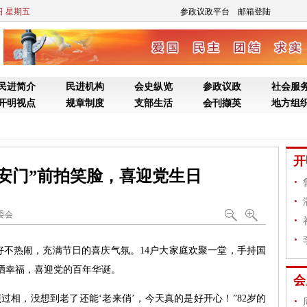
7日 星期五
参政议政平台
邮箱登陆
民进简介
民进机构
会史纵览
参政议政
社会服
开明视点
规章制度
支部生活
会刊撷英
地方组
开
安门”前拍笑脸，喜迎党生日
委会
好不热闹，充满节日的喜庆气氛。14户大家庭欢聚一堂，手持国
程
，晒幸福，喜迎党的百年华诞。
会
相，没想到老了还能‘老来俏’，今天真的是好开心！”82岁的