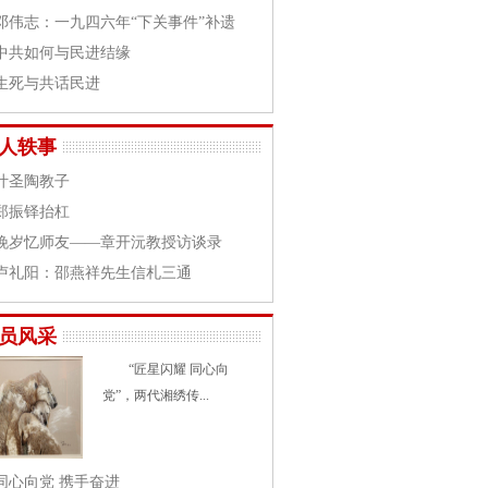
邓伟志：一九四六年“下关事件”补遗
中共如何与民进结缘
生死与共话民进
人轶事
叶圣陶教子
郑振铎抬杠
晚岁忆师友——章开沅教授访谈录
卢礼阳：邵燕祥先生信札三通
员风采
“匠星闪耀 同心向
党”，两代湘绣传...
同心向党 携手奋进