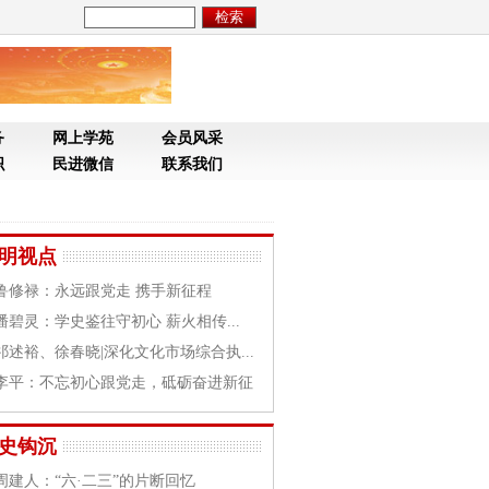
务
网上学苑
会员风采
织
民进微信
联系我们
明视点
鲁修禄：永远跟党走 携手新征程
潘碧灵：学史鉴往守初心 薪火相传...
祁述裕、徐春晓|深化文化市场综合执...
李平：不忘初心跟党走，砥砺奋进新征
史钩沉
周建人：“六·二三”的片断回忆