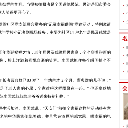
着灿烂的笑容。当得知拍摄者是全国道德模范、民进岳阳市委会
家人笑得更开心了。
社区党支部联合举办的“记录幸福瞬间”党建活动，特别邀请
与学校小记者到现场服务，主要为社区14 户老年居民及残障居
名
年华诞祝福之情，老年居民及残障居民家庭，个个穿着崭新的
可掬，脸上洋溢着喜悦自豪的笑容。李国武抓住每个瞬间拍个不
曹典群已83 岁了，年幼的才 2 个月。曹典群的儿子说："
会
足了老人家的心愿，全家难得这样团聚在一起。" 他还幽默地
范李国武叔叔给老爷爷送来特别礼物。”
活加油。李国武说，“天安门”前拍全家福这样的活动很有意
老的中华民族传统美德，并且营造浓厚的感党恩、晒幸福的氛