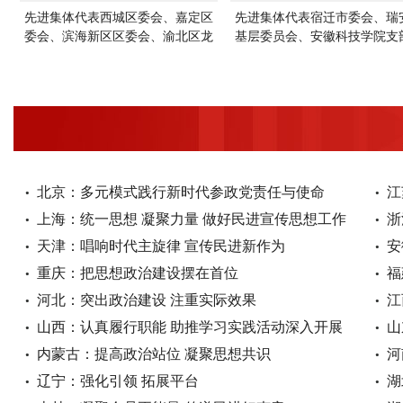
先进集体代表西城区委会、嘉定区
先进集体代表宿迁市委会、瑞
委会、滨海新区区委会、渝北区龙
基层委员会、安徽科技学院支
塔支部、唐山市委会、太原市委
仙游县支部、江西省萍乡市工
会、乌海市委会、营口市委会、通
淄博市临淄区基层委员会、河
化市直经济支部、哈尔滨市委会上
直五支部、武汉市黄陂区工委
台领奖
陵市总支、河源市基层委员会
领奖。
北京：多元模式践行新时代参政党责任与使命
江
上海：统一思想 凝聚力量 做好民进宣传思想工作
浙
天津：唱响时代主旋律 宣传民进新作为
安
重庆：把思想政治建设摆在首位
福
河北：突出政治建设 注重实际效果
江
山西：认真履行职能 助推学习实践活动深入开展
山
内蒙古：提高政治站位 凝聚思想共识
河
辽宁：强化引领 拓展平台
湖