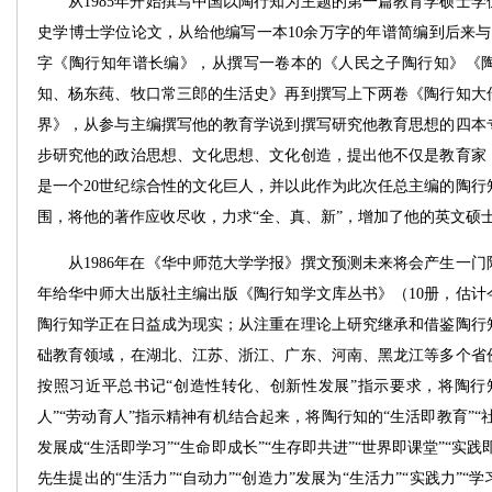
从1985年开始撰写中国以陶行知为主题的第一篇教育学硕士学位
史学博士学位论文，从给他编写一本10余万字的年谱简编到后来与
字《陶行知年谱长编》，从撰写一卷本的《人民之子陶行知》《
知、杨东莼、牧口常三郎的生活史》再到撰写上下两卷《陶行知大
界》，从参与主编撰写他的教育学说到撰写研究他教育思想的四本
步研究他的政治思想、文化思想、文化创造，提出他不仅是教育家
是一个20世纪综合性的文化巨人，并以此作为此次任总主编的陶行
围，将他的著作应收尽收，力求“全、真、新”，增加了他的英文硕
从1986年在《华中师范大学学报》撰文预测未来将会产生一门陶
年给华中师大出版社主编出版《陶行知学文库丛书》（10册，估计
陶行知学正在日益成为现实；从注重在理论上研究继承和借鉴陶行知
础教育领域，在湖北、江苏、浙江、广东、河南、黑龙江等多个省
按照习近平总书记“创造性转化、创新性发展”指示要求，将陶行
人”“劳动育人”指示精神有机结合起来，将陶行知的“生活即教育”“
发展成“生活即学习”“生命即成长”“生存即共进”“世界即课堂”“实践
先生提出的“生活力”“自动力”“创造力”发展为“生活力”“实践力”“学习