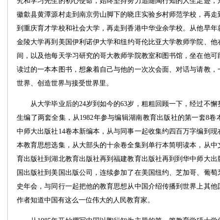
究和学习先生的初心使命，始终坚持努力追随陶行知的人生足迹，
徽歙县黄潭源村走到南京劳山脚下的晓庄实验乡村师范学校，再走
到重庆育才学校和社会大学，再走到香港中华业余学校。从他早年
金陵大学再到美国伊利诺伊大学和纽约哥伦比亚大学教师学院、他在
间，以及他每天学习研究的哥大教师学院教室和图书馆，坐在他可
读过的一本本图书，想象着自己与他的一次次会面、对话与请教，
世界、创造世界与接受世界里。
从大学毕业后的24岁到如今的63岁，粗粗回顾一下，经过不懈
生编了两套全集，从1982年参与编辑湖南教育出版社的第一套8卷本
中师大出版社14卷本新编本，从与同事一起收集约四百万字编到现
本教育思想选集，从大部头的十余卷全集到单行本简明读本，从中
育出版社到湖北教育出版社再到福建教育出版社再到到华中师大出
国出版社到美国出版公司，连续参加了在美国纽约、芝加哥、葡萄
史年会，与同行一起把他的教育思想从中国介绍传播到世界上其他
作者知道中国有这么一位伟大的人民教育家。