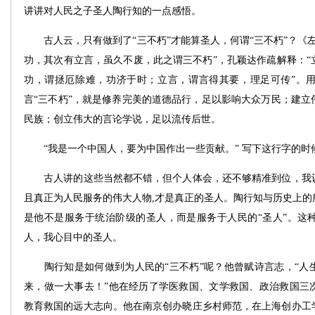
讲讲对人民之子圣人陶行知的一点感悟。
古人云，只有做到了“三不朽”才能算圣人，何谓“三不朽”？《左
功，其次有立言，虽久不废，此之谓三不朽”，孔颖达作疏解释：“
功，谓拯厄除难，功济于时；立言，谓言得其要，理足可传”。
言“三不朽”，就是修养完美的道德品行，足以影响大众万民；建立
民族；创立伟大的言论学说，足以流传后世。
“我是一个中国人，要为中国作出一些贡献。” 写下这行字的时候
古人讲的这些当然都不错，但个人体会，还不够精准到位，我认
且真正为人民服务的伟大人物,才是真正的圣人。陶行知与历史上的
是他不是服务于统治阶级的圣人，而是服务于人民的“圣人”。这
人，我心目中的圣人。
陶行知是如何做到为人民的“三不朽”呢？他曾赋诗言志，“人
来，做一大事去！”他在经历了学医救国、文学救国、政治救国三
教育救国的远大志向。他在南京创办晓庄乡村师范，在上海创办工