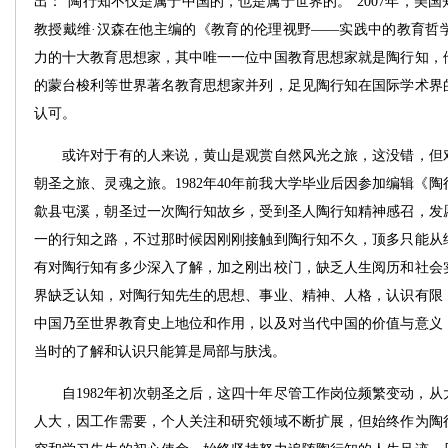
出：“陶行知不仅是属于中国的，也是属于世界的。”2007年，美
教授戴维·汉森在他主编的《教育的伦理视野——实践中的教育哲
力的十大教育思想家，其中唯一一位中国教育思想家就是陶行知，
的蒙台梭利等世界著名教育思想家并列，足见陶行知在国际学术界
认可。
或许对于有的人来说，黄山是观赏自然风光之旅，这没错，但对
朝圣之旅、灵魂之旅。1982年40年前我大学毕业后因参加编辑《
歙县屯溪，朝圣过一次陶行知故乡，受到圣人陶行知精神感召，发
一的行知之路，不过那时候因刚刚接触到陶行知不久，顶多只能从
有对陶行知有多少深入了解，加之刚出校门，缺乏人生阅历和社会
界缺乏认知，对陶行知先生的思想、事业、精神、人格，认识有限
中国乃至世界教育史上地位和作用，以及对当代中国的价值与意义
当时的了解和认识只能算是局部与肤浅。
自1982年初次朝圣之后，这四十年尽管工作岗位频繁变动，从
人大，因工作需要，个人关注和研究领域不断扩展，但始终作为陶