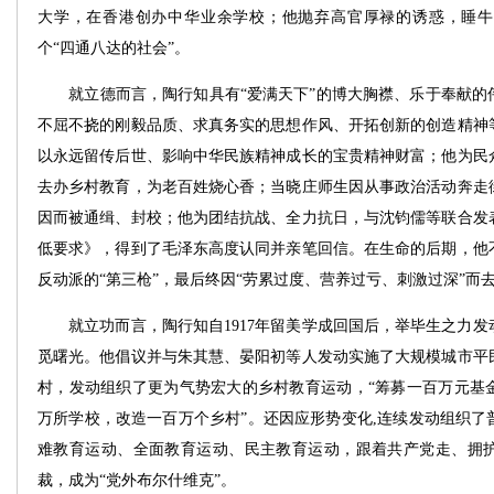
大学，在香港创办中华业余学校；他抛弃高官厚禄的诱惑，睡牛
个“四通八达的社会”。
就立德而言，陶行知具有“爱满天下”的博大胸襟、乐于奉献的
不屈不挠的刚毅品质、求真务实的思想作风、开拓创新的创造精神
以永远留传后世、影响中华民族精神成长的宝贵精神财富；他为民
去办乡村教育，为老百姓烧心香；当晓庄师生因从事政治活动奔走
因而被通缉、封校；他为团结抗战、全力抗日，与沈钧儒等联合发
低要求》，得到了毛泽东高度认同并亲笔回信。在生命的后期，他
反动派的“第三枪”，最后终因“劳累过度、营养过亏、刺激过深”而去
就立功而言，陶行知自1917年留美学成回国后，举毕生之力发
觅曙光。他倡议并与朱其慧、晏阳初等人发动实施了大规模城市平
村，发动组织了更为气势宏大的乡村教育运动，“筹募一百万元基
万所学校，改造一百万个乡村”。还因应形势变化,连续发动组织了
难教育运动、全面教育运动、民主教育运动，跟着共产党走、拥
裁，成为“党外布尔什维克”。