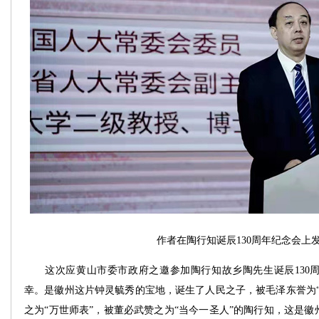
作者在陶行知诞辰130周年纪念会上
这次应黄山市委市政府之邀参加陶行知故乡陶先生诞辰130周
幸。是徽州这片钟灵毓秀的宝地，诞生了人民之子，被毛泽东誉为“
之为“万世师表”，被董必武赞之为“当今一圣人”的陶行知，这是