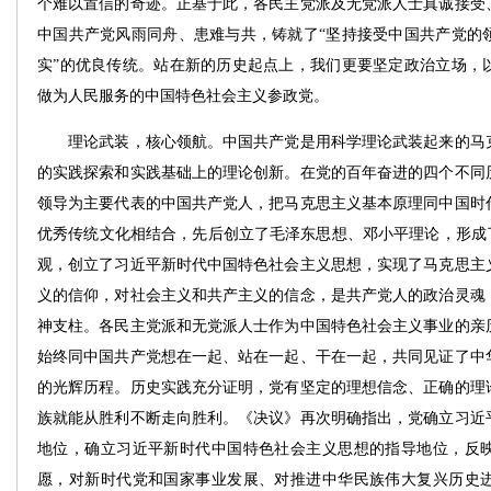
个难以置信的奇迹。正基于此，各民主党派及无党派人士真诚接受
中国共产党风雨同舟、患难与共，铸就了“坚持接受中国共产党的
实”的优良传统。站在新的历史起点上，我们更要坚定政治立场，
做为人民服务的中国特色社会主义参政党。
理论武装，核心领航。中国共产党是用科学理论武装起来的马克
的实践探索和实践基础上的理论创新。在党的百年奋进的四个不同
领导为主要代表的中国共产党人，把马克思主义基本原理同中国时
优秀传统文化相结合，先后创立了毛泽东思想、邓小平理论，形成了
观，创立了习近平新时代中国特色社会主义思想，实现了马克思主
义的信仰，对社会主义和共产主义的信念，是共产党人的政治灵魂
神支柱。各民主党派和无党派人士作为中国特色社会主义事业的亲
始终同中国共产党想在一起、站在一起、干在一起，共同见证了中
的光辉历程。历史实践充分证明，党有坚定的理想信念、正确的理
族就能从胜利不断走向胜利。《决议》再次明确指出，党确立习近
地位，确立习近平新时代中国特色社会主义思想的指导地位，反
愿，对新时代党和国家事业发展、对推进中华民族伟大复兴历史