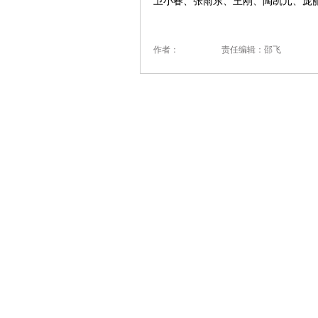
卫小春、张雨东、王刚、陶凯元、庞
作者：
责任编辑：邵飞