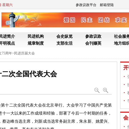
8日 星期六
参政议政平台
邮箱登陆
民进简介
民进机构
会史纵览
参政议政
社会服
开明视点
规章制度
支部生活
会刊撷英
地方组
75周年
>
民进历届大会
开
十二次全国代表大会
进会第十二次全国代表大会在北京举行。大会学习了中国共产党第
进十一大以来的工作成绩和经验，部署了今后一个时期的任务，
会
，蔡达峰当选主席，刘新成当选常务副主席，朱永新、姚爱兴、