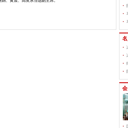
丽娟、黄震、高友东当选副主席。
名
会