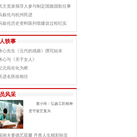
民主党派领导人参与制定国旗国歌往事
马叙伦与杭州民进
马叙伦历史资料陈列馆建设过程纪实
人轶事
冰心先生《元代的戏曲》撰写始末
冰心与《关于女人》
纪元宛在化为桥
民进名医徐相任
员风采
黄小玲：弘扬工匠精神
坚守瓷艺复兴
国画夫妻德艺双馨 丹青人生精彩纷呈