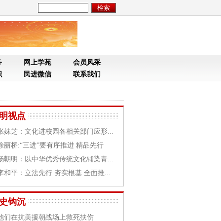
务
网上学苑
会员风采
织
民进微信
联系我们
明视点
张妹芝：文化进校园各相关部门应形...
徐丽桥:“三进”要有序推进 精品先行
杨朝明：以中华优秀传统文化铺染青...
李和平：立法先行 夯实根基 全面推...
史钩沉
他们在抗美援朝战场上救死扶伤