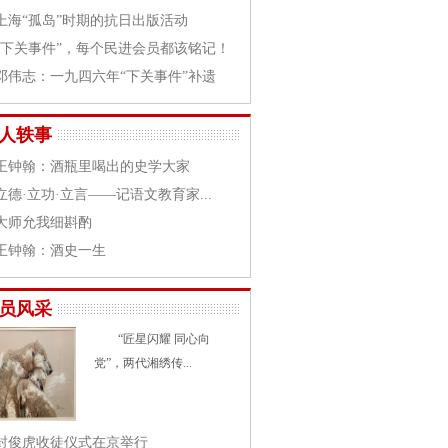
上海“孤岛”时期的抗日出版活动
“下关事件”，每个民进会员都该铭记！
邓伟志：一九四六年“下关事件”补遗
人轶事
王钟翰：酒瓶里喝出的史学大家
立德·立功·立言——记语文教育家...
大师允我细斟酌
王钟翰：酒史一生
员风采
“匠星闪耀 同心向
党”，两代湘绣传...
封俊虎收徒仪式在京举行