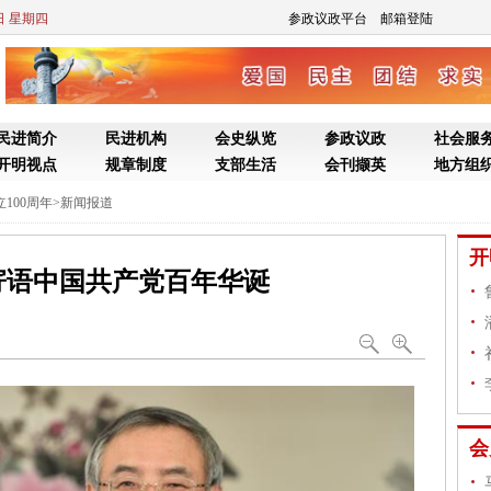
6日 星期四
参政议政平台
邮箱登陆
民进简介
民进机构
会史纵览
参政议政
社会服
开明视点
规章制度
支部生活
会刊撷英
地方组
100周年
>
新闻报道
开
寄语中国共产党百年华诞
程
会