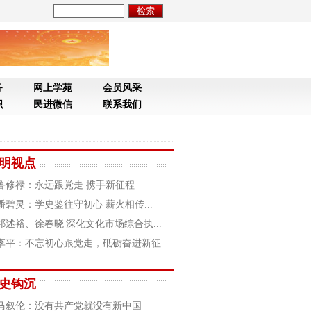
务
网上学苑
会员风采
织
民进微信
联系我们
明视点
鲁修禄：永远跟党走 携手新征程
潘碧灵：学史鉴往守初心 薪火相传...
祁述裕、徐春晓|深化文化市场综合执...
李平：不忘初心跟党走，砥砺奋进新征
史钩沉
马叙伦：没有共产党就没有新中国