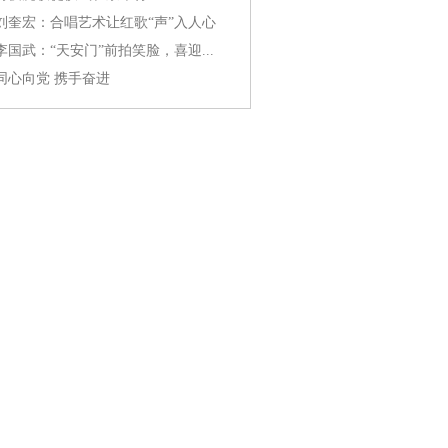
刘奎宏：合唱艺术让红歌“声”入人心
李国武：“天安门”前拍笑脸，喜迎...
同心向党 携手奋进