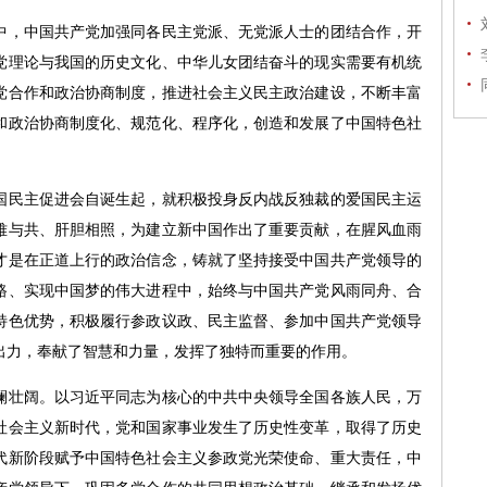
，中国共产党加强同各民主党派、无党派人士的团结合作，开
党理论与我国的历史文化、中华儿女团结奋斗的现实需要有机统
党合作和政治协商制度，推进社会主义民主政治建设，不断丰富
和政治协商制度化、规范化、程序化，创造和发展了中国特色社
民主促进会自诞生起，就积极投身反内战反独裁的爱国民主运
难与共、肝胆相照，为建立新中国作出了重要贡献，在腥风血雨
才是在正道上行的政治信念，铸就了坚持接受中国共产党领导的
路、实现中国梦的伟大进程中，始终与中国共产党风雨同舟、合
特色优势，积极履行参政议政、民主监督、参加中国共产党领导
出力，奉献了智慧和力量，发挥了独特而重要的作用。
壮阔。以习近平同志为核心的中共中央领导全国各族人民，万
社会主义新时代，党和国家事业发生了历史性变革，取得了历史
代新阶段赋予中国特色社会主义参政党光荣使命、重大责任，中