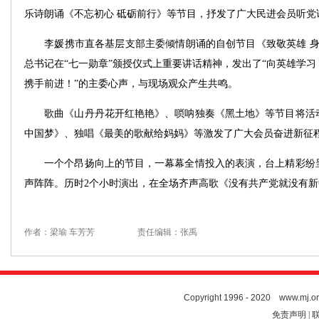
乐诗朗诵《不忘初心 砥砺前行》等节目，抒发了广大民进会员听党
李媛携市直各基层支部主委倾情朗诵的自创节目《致敬英雄 身体
总书记在“七一勋章”颁授仪式上重要讲话精神，发出了“向英雄学
携手前进！”的主委心声，与现场观众产生共鸣。
歌曲《山丹丹花开红艳艳》、唢呐独奏《黑土地》等节目将活动
中国梦》、独唱《最美的歌献给妈妈》等激发了广大会员奋进新征
一个个昂扬向上的节目，一幕幕全情投入的表演，台上精彩纷呈
声阵阵。历时2个小时演出，在全场齐声高歌《没有共产党就没有
作者：梁瑜 车芳芳
责任编辑：张禹
Copyright 1996 - 2020 www.mj.org
免责声明 | 