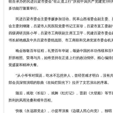
联合承办的民进吕梁市委会“在正道上行”庆祝中国共产党建党10
多功能厅隆重举行。
民进吕梁市委会主委李媛参加活动。民革山西省委会副主委、吕
会主委刘继隆，吕梁市人民医院党委书记王富珍，吕梁市直工委副
四级调研员陈小琴，吕梁市工商联副主席王卫平，民建吕梁市委会
书长郝艳娥及中共吕梁市委统战部、市工商联和兄弟党派市委会机
晚会致敬百年征程，礼赞百年华诞，颂扬中国的丰功伟绩和百年
肝胆相照、荣辱与共，始终坚持在正道上行的政治情怀。精心编排的
觉盛宴和精神大餐。
“从小爷爷对我说，吃水不忘挖井人，曾经苦难才明白，没有共
部会员深情演唱的歌曲《在灿烂阳光下》拉开了文艺演出的序幕。
随后，戏歌《长征》、戏舞《红灯记》、晋剧《大登殿》等节目
胜利的风雨沧桑和艰辛历程。
快板《永远跟党走》、小提琴演奏《边疆人民心向党》、独唱《