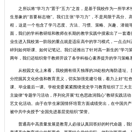
之所以将“学习力”置于“五力”之首，是基于我校作为一所学术
生形象的“首要标志物”。我们主张“学习力”，不是局限于高分、
程，这是一个包含了学习态度、方法、习惯、策略、兴趣、潜能
面，我们的学科教研组和教师在长期的教学实践中摸索出了一套遵
业生进入我校第一阶段的重点就是适应高中的学习模式，一点点纠
碎到如何听课、如何记笔记。我们还推出了针对高一新生的“学习策
两年，我们还组织骨干教师开设了各学科核心素养提升的学习策略
从校园文化上来看，我校拥有得天独厚的28处校内海防遗址、
分挖掘其文化价值和教育意义，切实加强党建引领，着力上好“红色
课、毕业最后一课。学校党委紧紧围绕党史学习教育组织了三大主
主旋律”专题学习活动，序列化开展“红色思政润我心”教研实践活动
艺文化活动。由于在学生家国情怀培育方面成绩突出，在中国共产党
被中共中央授予“全国先进基层党组织”荣誉。
普通高中高质量发展是教育人必须认真回答好的时代命题，我们