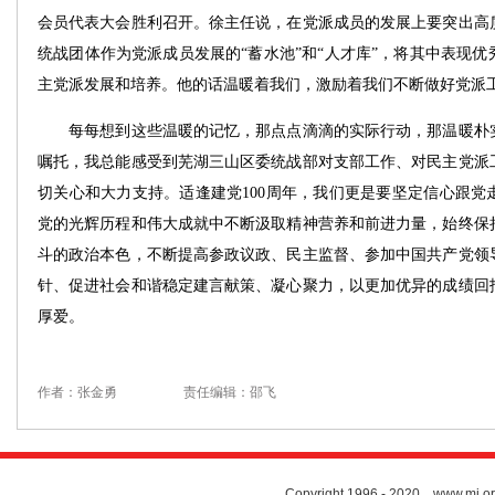
会员代表大会胜利召开。徐主任说，在党派成员的发展上要突出高
统战团体作为党派成员发展的“蓄水池”和“人才库”，将其中表现
主党派发展和培养。他的话温暖着我们，激励着我们不断做好党派
每每想到这些温暖的记忆，那点点滴滴的实际行动，那温暖朴实
嘱托，我总能感受到芜湖三山区委统战部对支部工作、对民主党派
切关心和大力支持。适逢建党100周年，我们更是要坚定信心跟党
党的光辉历程和伟大成就中不断汲取精神营养和前进力量，始终保
斗的政治本色，不断提高参政议政、民主监督、参加中国共产党领
针、促进社会和谐稳定建言献策、凝心聚力，以更加优异的成绩回
厚爱。
作者：张金勇
责任编辑：邵飞
Copyright 1996 - 2020 www.mj.org