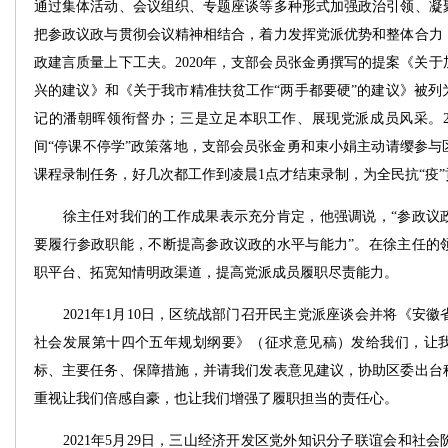
通过集体活动、会议组织、专题座谈等多种形式加强政治引领、凝
把参政议政与贯彻会议精神相结合，着力发挥党派优势和整体合力
政建言质量上下工夫。2020年，支部会员张金勇撰写的提案《关
兴的建议》和《关于我市精准扶贫工作“两手都要硬”的建议》被列
记的潘朝晖领衔督办；三是立足本职工作、展现党派成员风采。20
间“停课不停学”政策落地，支部会员张金勇和束小娟主动请缨参与
课程录制任务，好几次都工作到凌晨1点才结束录制，为全民抗“疫
徐主任对我们的工作成果表示充分肯定，他强调说，“参政议政
要履行参政职能，不断提高参政议政的水平与能力”。在徐主任的
职平台、拓宽知情明政渠道，提高党派成员履职尽责能力。
2021年1月10日，区统战部门召开民主党派座谈会并将《安徽
社会发展第十四个五年规划纲要》（征求意见稿）发给我们，让
标、主要任务、保障措施，并请我们发表意见建议，协助区委出台
重视让我们倍感自豪，也让我们增强了履职担当的责任心。
2021年5月29日，三山经济开发区党外知识分子联谊会和社会