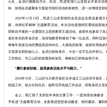
心丸，会员们都激动万分。此后，民进芜湖三山支部从丰富活动
味、加强会员凝聚多方面提升组织活动的有效性，进一步增强支部
2020年11月13日，民进三山支部组织会员远赴岳西县参观大
路，传承红军精神”主题教育活动。本次活动是报经区委统战部批
部联合开展的一次爱国主义思想教育主题活动。俞部长也参加了此
老区有关的革命历史，深深地教育和感动了每一位会员，同时还宣
将每年党派活动经费提高至8000元，大家热烈鼓掌。俞部长用他
主党派支部的贴心人。会员们纷纷表示，今后一定不忘合作初心、
工作岗位，为三山区的发展添砖加瓦、奉献自己的热血和汗水。
“履行参政职能，提高参政议政水平与能力。”
2020年10月，三山区与大桥开发区合并成立三山经济开发区，
统战工作。徐主任到任后，旋即召开统战工作会议，听取各民主党
会上，我汇报了支部近年来的主要工作：一是加强自身建设，深
手前进“主题教育活动，全面推进思想政治建设、组织建设、履职