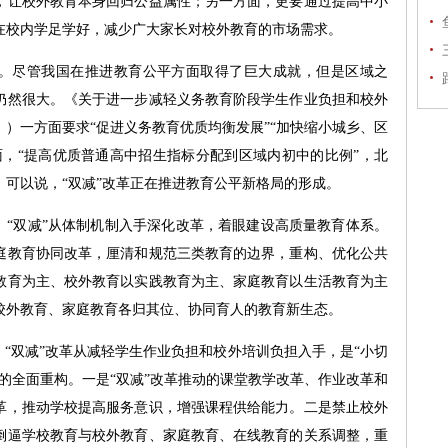
，让校外教育本身回归公益属性；另一方面，更要通过提高中小
在校内学足学好，减少广大家长对校外教育的市场需求。
。尽管我国在推进教育公平方面取得了巨大成就，但是区域之
仍然很大。《关于进一步减轻义务教育阶段学生作业负担和校外
）一方面要求“促进义务教育优质均衡发展”“加快缩小城乡、区
面，“提高优质普通高中招生指标分配到区域内初中的比例”，北
可以说，“双减”改革正在推进教育公平新格局的形成。
“双减”从体制机制入手深化改革，着眼建设高质量教育体系。
庭教育协同改革，厘清和规范三类教育的边界，重构、优化公共
教育为主、校外教育以实践教育为主、家庭教育以生活教育为主
校外教育、家庭教育各归其位、协同育人的教育新生态。
“双减”改革从减轻学生作业负担和校外培训负担入手，是“小切
的全面重构。一是“双减”改革推动的课堂教学改革、作业改革和
革，推动学校提高服务意识，增强课程供给能力。二是禁止校外
倒逼学校教育与校外教育、家庭教育、在线教育的关系调整，重