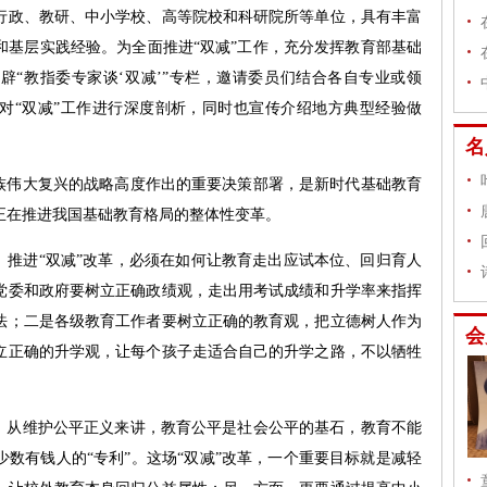
行政、教研、中小学校、高等院校和科研院所等单位，具有丰富
告
和基层实践经验。为全面推进“双减”工作，充分发挥教育部基础
辟“教指委专家谈‘双减’”专栏，邀请委员们结合各自专业或领
对“双减”工作进行深度剖析，同时也宣传介绍地方典型经验做
言
名
伟大复兴的战略高度作出的重要决策部署，是新时代基础教育
正在推进我国基础教育格局的整体性变革。
推进“双减”改革，必须在如何让教育走出应试本位、回归育人
党委和政府要树立正确政绩观，走出用考试成绩和升学率来指挥
法；二是各级教育工作者要树立正确的教育观，把立德树人作为
会
立正确的升学观，让每个孩子走适合自己的升学之路，不以牺牲
。
从维护公平正义来讲，教育公平是社会公平的基石，教育不能
数有钱人的“专利”。这场“双减”改革，一个重要目标就是减轻