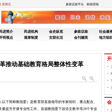
7日 星期五
参政议政平台
邮箱登陆
民进简介
民进机构
会史纵览
参政议政
社会服
开明视点
规章制度
支部生活
会刊撷英
地方组
开
”改革推动基础教育格局整体性变革
会
（以下简称教指委）是教育部直接领导的专家组织，重点配合、
质量提升开展专业性工作。首届教指委下设语文教学等28个专业