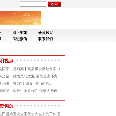
务
网上学苑
会员风采
织
民进微信
联系我们
明视点
吴国平：普通高中高质量发展如何发力
林全金：感悟思想之源 汲取奋进伟力
李玛琳：聚力“十四五” 从“新”再...
潘碧灵：保护生物多样性 促进人与自...
史钩沉
在民进第五次全国代表大会上的工作报