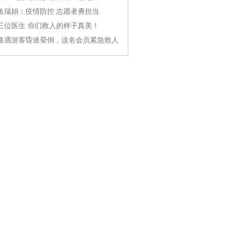
鱼瑞娟：疫情防控 志愿者勇担当
三位医生 你们救人的样子真美！
路遇游客昏迷晕倒，这名会员紧急救人