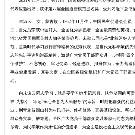
2021年11月5日，第八届全国道德模范表彰活动在北京举行。
代表应邀出席，获评第八届全国道德模范提名奖，受到习近平总书
未淑云，女，蒙古族，1952年11月生，中国民主促进会会员
工，曾先后荣获中国好人、全国优秀志愿者、全国最美劳动英模、
河北省爱国拥军英雄人物等荣誉称号。未淑云同志是“北戴河好人”
范，是新时代学习践行雷锋精神的优秀代表，是当代无私奉献的先
志的先进事迹和崇高精神，激励广大党员干部群众进一步增强“四个意
个维护”，不忘初心、牢记使命，锐意进取、担当作为，全力营造
事业健康发展，区委决定，在全区各级党组织和广大党员干部群
动。
向未淑云同志学习，就是要学习她牢记宗旨、扶危济困的可贵精
神”为指引，牢记“全心全意为人民服务”的宗旨，时刻把群众的利
业，到青龙贫困山村为村民打井、修桥修路，完善基础设施、帮扶
群众办实事、解难题。全区广大党员干部群众要以未淑云同志为榜
尽责、为民奉献作为永恒的价值追求，为全面建设社会主义现代化