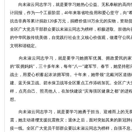
向未淑云同志学习，就是要学习她热心公益、无私奉献的高尚情
计回报，作为一个工薪阶层，40年来靠省吃俭用和爱心坚守，向“希
抗击非典等累计捐款120多万元，捐赠价值10万余元的实物，资助贫
全区广大党员干部群众要以未淑云同志为榜样，积极进取、崇德向
的中华民族传统美德，自觉践行社会主义核心价值观，做遵守公民
文明和谐稳定。
向未淑云同志学习，就是要学习她拥军优属、拥政爱民的家
的“双拥妈妈”，三十多年来，每年“八一”建军节、春节，她坚持
战士，用爱心积蓄起浓浓拥军情。十年来，她带领“北戴河区道德
建、蓝天保卫战、碧水保卫战等全区重点工作添砖加瓦。全区广大
样，点亮自己、照亮他人，在加快建设“滨海强区健康之都”的进
想。
向未淑云同志学习，就是要学习她勇于担当、迎难而上的无畏
震，她主动请缨支援抗震救灾；退休之后，面对突如其来的新冠肺
疫一线。全区广大党员干部群众要以未淑云同志为榜样，自强不息