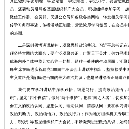
真正做到学史明理，学史增信，学史崇德，学史力行。要营造氛
员，还要动员引导各基层组织和广大会员，积极组织参加学习，加
微信工作群、会员群、民进公众号和各级各类网站，转发相关学习
传学习典型事迹，传播活动正能量，营造浓厚学习氛围，在会员中掀
的热潮。
二是深刻领悟讲话精神，凝聚思想政治共识。习近平总书记在讲
须坚持大团结大联合，要广泛凝聚共识，广聚天下英才，努力寻求
成海内外全体中华儿女心往一处想、劲往一处使的生动局面，汇聚
峰主席在民进庆祝建党100周年座谈会上讲话中指出，坚持接受中
主义道路是我们民进当前的最大政治共识，也是民进沿着正确道路
我们要在学习讲话中深学践悟，细思笃行，提高政治觉悟，增
识”，坚定“四个自信”，做到“两个维护”，把握“国之大者”，切实
会主义的政治认同、思想认同、理论认同、情感认同；要在学习讲
政治判断力、政治领悟力、政治执行力；作为地方组织机关专职
力，积极引导基层组织和广大会员，不断凝聚思想政治共识，始终