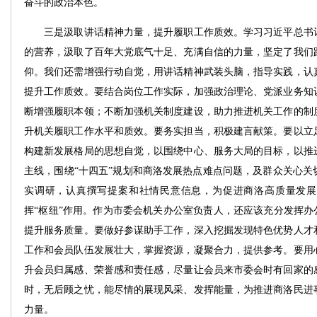
奋斗的政治本色。
三是汲取讲话精神力量，提升履职工作质效。学习习近平总书记
的营养，汲取了百年大党底气十足、充满自信的力量，坚定了我们
仰。我们还需增强行动自觉，用讲话精神武装头脑，指导实践，认
提升工作质效。要结合岗位工作实际，加强政治理论、党派业务知
断增强履职本领；不断加强机关制度建设，助力推进机关工作的制
升机关履职工作水平和质效。要务实担当，积极建言献策。要以立
构建新发展格局的思想自觉，以围绕中心、服务大局的目标，以推
主线，围绕“十四五”规划和商洛发展热点难点问题，及群众关心关
实调研，认真撰写提案和社情民意信息，为促进商洛高质量发展
挥“枢纽”作用。作为市委会机关办公室负责人，还应该充分发挥办
提升服务质量。要做好参谋助手工作，深入挖掘发现特色优势人才
工作和会员队伍发展壮大，掌握资源，凝聚合力，提供参考。要用
升会员归属感、荣誉感和责任感，尽量让会员来市委会时有回家的
时，无后顾之忧，能尽情的展现风采、发挥能量，为推进商洛民进
力量。