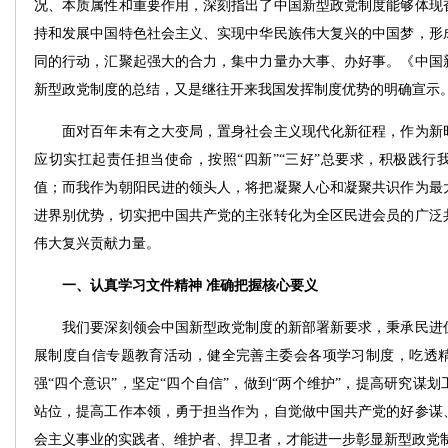
况、本质属性和重要作用，深刻指出了中国新型政党制度能够体现
持和发展中国特色社会主义、实现中华民族伟大复兴的中国梦，形
同的行动，汇聚起强大的合力，集中力量办大事、办好事。《中国
新型政党制度的总结，又是继往开来我国发挥制度优势的明确宣示
面对百年未有之大变局，置身社会主义现代化新征程，作为新时
应切实扛起责任担当使命，按照“四新”“三好”总要求，积极践行
值；而我作为朝阳民进的领头人，将把凝聚人心和凝聚共识作为最
进界别优势，切实把中国共产党的主张转化为全区民进会员的广泛
伟大复兴贡献力量。
一、认真学习文件精神 准确把握核心要义
我们要深刻领会中国新型政党制度的新部署新要求，秉承民进优
展制度自信专题教育活动，健全完善主委会各项学习制度，吃透
强“四个意识”，坚定“四个自信”，做到“两个维护”，提高研究谋
站位，提高工作本领，勇于担当作为，自觉做中国共产党的好参谋
会主义事业的实践者、维护者、捍卫者，才能进一步彰显新型政党