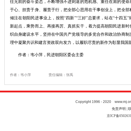
往无前的奋斗姿态，不断增强不进则退的危机感、重任在肩的使命
于心、担责于身、履责于行，把全部心思用在干事创业上，把全部
倾注在朝阳民进事业上，按照“四新”“三好”总要求，站在“十四五”
新起点，乘势而上、再接再厉、真抓实干，着力提高朝阳民进新时
织自身建设水平，坚持在中国共产党领导的多党合作和政治协商制
理中凝聚共识和建言资政双向发力，以履职尽责的新作为彰显我国
作者：韦小萍，民进朝阳区委会主委
作者：韦小萍
责任编辑：张禹
Copyright 1996 - 2020 www.mj.org
免责声明 | 
京ICP备050263