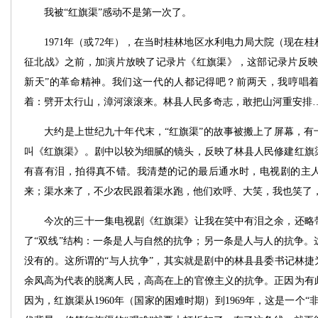
我被“红旗渠”感动不是第一次了。
1971年（或72年），在当时桂林地区水利电力局大院（现在桂
征北战》之前，加演片放映了记录片《红旗渠》，这部记录片反映
新天”的革命精神。我们这一代的人都记得吧？前两天，我哼唱
着：劈开太行山，漳河滚滚来。林县人民多奇志，敢把山河重安排
大约是上世纪九十年代末，“红旗渠”的故事被搬上了屏幕，有
叫《红旗渠》。剧中以较为细腻的镜头，反映了林县人民修建红旗
有喜有泪，拍得真不错。我清楚的记的最后通水时，电视剧的主
来；渠水来了，不少农民跟着渠水跑，他们欢呼、大笑，我也笑了
今次的三十一集电视剧《红旗渠》让我在笑中有泪之余，还略带
了“双线”结构：一条是人与自然的抗争；另一条是人与人的抗争。
没有的。这所谓的“与人抗争”，其实就是剧中的林县县委书记林捷
余凤高为代表的脱离人民，高高在上的官僚主义的抗争。正因为有
因为，红旗渠从1960年（国家的困难时期）到1969年，这是一个