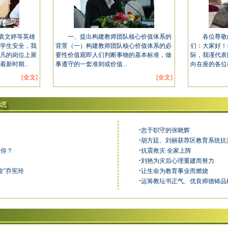
袁文婷等英雄
一、提出构建教师团队核心价值体系的
各位尊敬的
学生安全，我
背景（一）构建教师团队核心价值体系的必
们：大家好！
凡的岗位上展
要性价值观即人们判断事物的基本标准，做
际，我谨代表
新时期...
事遵守的一套准则或价值...
向在座的各位
[全文]
[全文]
·
忠于职守的张晓辉
·
胡方廷、刘丽获荐区教育系统抗
·
过你？
抗震救灾 全家上阵
·
刘艳为灾后心理重建而努力
·
校”乔宪玲
让生命为教育事业而燃烧
·
运筹教坛书正气、优良师德铸品