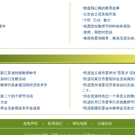
·
救援我心魄的教育故事
·
让生命之花竞相开放
·
个性 ∙ 己任 ∙ 魅力
·
乐童年
祝愿您在教师节的时候有喜悦
·
老师，我想对您说
·
春雨有爱润桃李，教海无涯乐坐
·
荣获江苏省特级教师称号
民进连云港市委举办“育英才 话
·
参加对口支教活动
民进石家庄市委组织会员采摘庆
·
分教师代表参观沈阳经济技术开
民进贵州省委召开座谈会纪念改
二十...
·
祝第二十四个师节活动
结合党派特色过一个有意义的教
·
节大会
民进牡丹江市委举行庆祝教师节
·
育界会员参观改革开放成就
民进新疆区委会向教师会员发出
免责声明
|
联系我们
|
网站地图
|
主编信箱