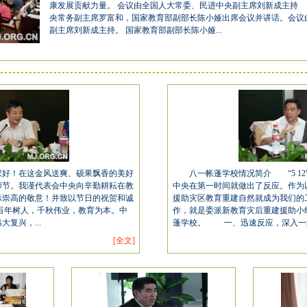
康发展贡献力量。 会议由全国人大常委、民进中央副主席刘新成主持
央常务副主席罗富和，国家教育部副部长陈小娅出席会议并讲话。会议
副主席刘新成主持。 国家教育部副部长陈小娅...
好！在这金风送爽、硕果飘香的美好
八一帐蓬学校情况简介 “5 12
师节。我谨代表会中央向辛勤耕耘在教
中央在第一时间就做出了反应。作为
示崇高的敬意！并致以节日的祝贺和诚
援助灾区教育重建自然就成为我们的
年树人，千秋伟业，教育为本。中
作，就是委派新教育灾后重建援助小
复兴，...
蓬学校。 一、迅速反应，深入一线.
[全文]