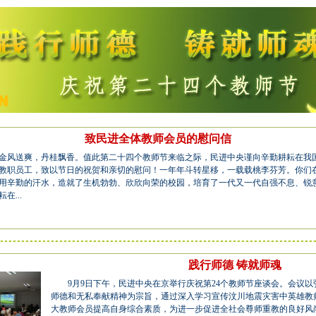
致民进全体教师会员的慰问信
风送爽，丹桂飘香。值此第二十四个教师节来临之际，民进中央谨向辛勤耕耘在我
教职员工，致以节日的祝贺和亲切的慰问！一年年斗转星移，一载载桃李芬芳。你们
用辛勤的汗水，造就了生机勃勃、欣欣向荣的校园，培育了一代又一代自强不息、锐
...
践行师德 铸就师魂
9月9日下午，民进中央在京举行庆祝第24个教师节座谈会。会议以
师德和无私奉献精神为宗旨，通过深入学习宣传汶川地震灾害中英雄教
大教师会员提高自身综合素质，为进一步促进全社会尊师重教的良好风