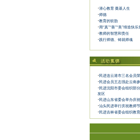
·
潜心教育 奠基人生
·
师德
·
教育的软肋
·
用“真”“善”“美”缔造快
·
教师的智慧和责任
·
践行师德、铸就师魂
·
民进连云港市三名会员
·
民进会员王志强赴云南
·
民进沈阳市委会组织部
发区
·
民进山东省委会举办庆
·
汕头民进举行庆祝教师
·
民进吉林省委会组织教