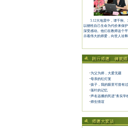
5.12大地震中，谭千秋、
以牺牲自己生命为代价来保护
深受感动。他们在教师这个平
示着伟大的师爱，向世人诠释着
·
为父为师，大爱无疆
·
母亲的红灯笼
·
孩子，我的眼里可曾有
·
落叶的记忆
·
声名远播的民进“务实学
·
师生情谊