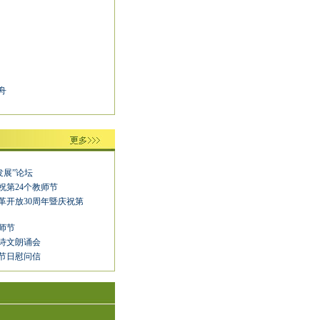
舟
发展”论坛
祝第24个教师节
革开放30周年暨庆祝第
师节
诗文朗诵会
节日慰问信